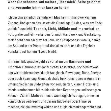
Wenn Sie schonmal auf meiner „Über mich“-Seite gelandet
sind, versuche ich mich kurz zu halten.
Ich bin charakterlich definitiv ein
Macher
mit handwerklichem
Zugang. Und genau das ist oft die Grundlage für das, was am Ende
„solide“ aussieht:
Technik, Licht, Abläufe und Improvisation
.
Fotografie und Film verbinden für mich Handwerk und Gestaltung.
Meist geht dem ein präziser Lern- und Testprozess voraus, damit
am Set und in der Postproduktion alles sitzt und das Ergebnis
konstant auf hohem Niveau bleibt.
In meiner Bildsprache geht es vor allem um
Harmonie und
Emotion
. Harmonie ist dabei nichts Abstraktes, sondern etwas,
das wir intuitiv suchen: durch Ausgleich, Bewegung, Ruhe, Energie
oder auch Spannung. Genau deshalb funktioniert dieser Ansatz in
unterschiedlichen Bildwelten, von reduzierten, klaren Hotel- und
Interieuraufnahmen bis zu klassischen Reportagen und bewegten
Szenen. Ziel ist, Motive so echt wie möglich zu zeigen, ohne sie
künstlich zu verbiegen, und daraus Bildserien oder Filme zu
machen, die glaubwürdig wirken und zugleich markengerecht sind.