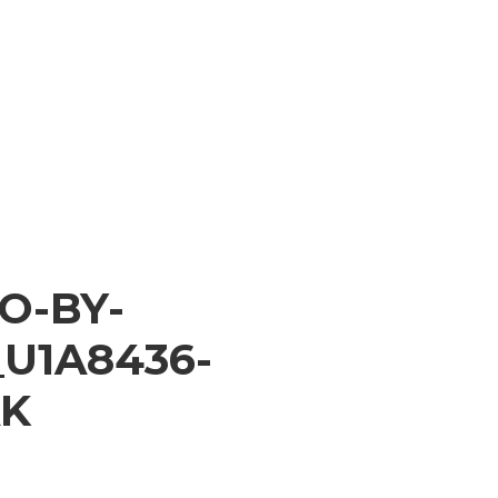
O-BY-
U1A8436-
AK