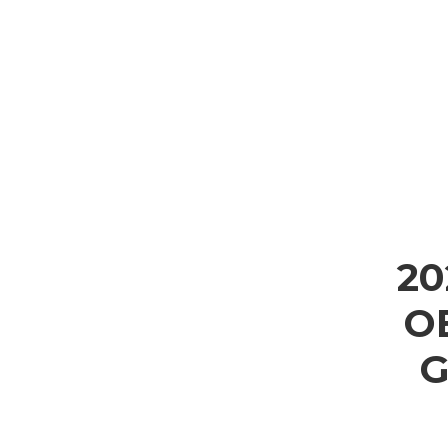
20
O
G