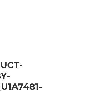
DUCT-
Y-
U1A7481-